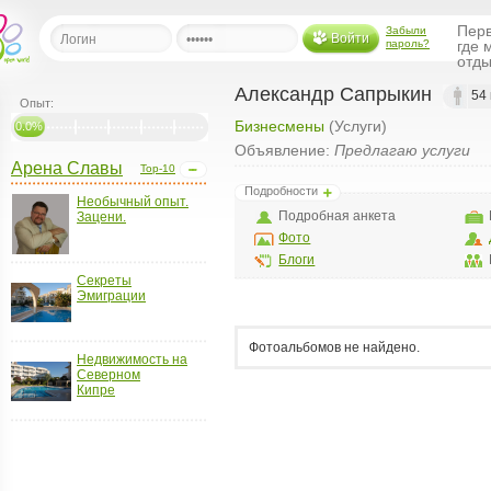
Перв
Забыли
Войти
пароль?
где 
отды
Александр Сапрыкин
54 
Опыт:
Бизнесмены
(Услуги)
льная
0.0%
Объявление:
Предлагаю услуги
Арена Славы
Top-10
ница
Подробности
Необычный опыт.
щения
Подробная анкета
Зацени.
ья
Фото
ласить друзей
Блоги
Секреты
Эмиграции
ая
я
ты
Фотоальбомов не найдено.
Недвижимость на
а
Северном
Кипре
а
менты
ать рассылку
еренции