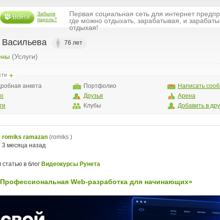
Первая социальная сеть для интернет предп
Забыли
Войти
пароль?
где можно отдыхать, зарабатывая, и зарабаты
отдыхая!
 Васильева
76 лет
ены
(Услуги)
сти
робная анкета
Портфолио
Написать соо
то
Друзья
Арена
ги
Клубы
Добавить в др