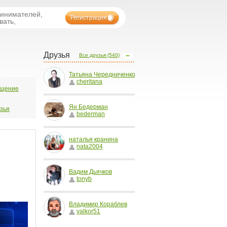
ринимателей,
Регистрация
вать,
Друзья
Все друзья (540)
Татьяна Чередниченко
cheritana
бщение
Ян Бедерман
узья
bederman
наталья кранина
nata2004
Вадим Дьячков
tonyb
Владимир Кораблев
valkor51