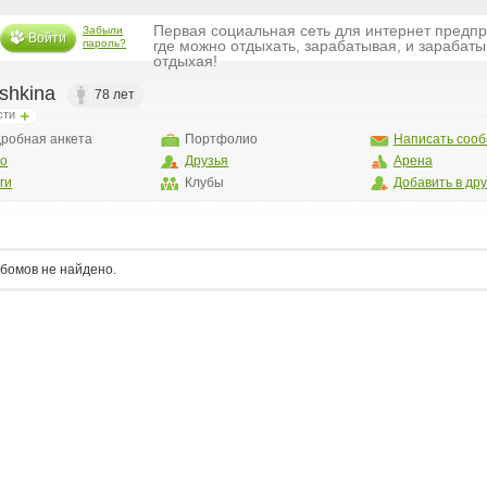
Первая социальная сеть для интернет предп
Забыли
Войти
пароль?
где можно отдыхать, зарабатывая, и зарабаты
отдыхая!
ashkina
78 лет
сти
робная анкета
Портфолио
Написать соо
то
Друзья
Арена
ги
Клубы
Добавить в др
бомов не найдено.