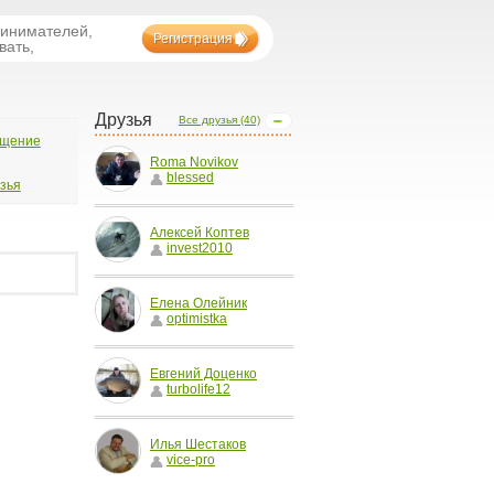
ринимателей,
Регистрация
вать,
Друзья
Все друзья (40)
бщение
Roma Novikov
blessed
узья
Алексей Коптев
invest2010
Елена Олейник
optimistka
Евгений Доценко
turbolife12
Илья Шестаков
vice-pro