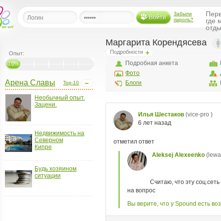
Перв
Забыли
Войти
пароль?
где 
отды
Маргарита Корендясева
Подробности
Опыт:
льная
Подробная анкета
0.0%
Фото
ница
Арена Славы
Блоги
Top-10
щения
Необычный опыт.
Зацени.
ья
ласить друзей
Недвижимость на
ая
Северном
я
Кипре
ты
а
Будь хозяином
ситуации
а
менты
ать рассылку
еренции