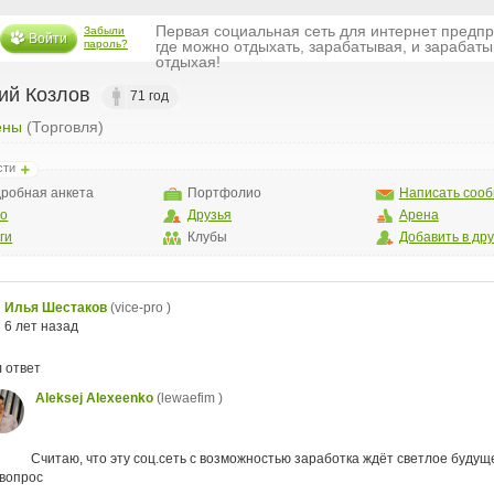
Первая социальная сеть для интернет предп
Забыли
Войти
пароль?
где можно отдыхать, зарабатывая, и зарабаты
отдыхая!
ий Козлов
71 год
ены
(Торговля)
сти
робная анкета
Портфолио
Написать соо
то
Друзья
Арена
ги
Клубы
Добавить в др