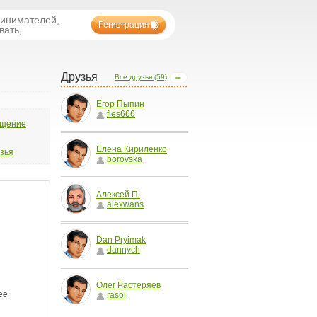
ринимателей,
Регистрация
вать,
Друзья
Все друзья (59)
Егор Пыпин
fles666
бщение
Елена Кириленко
узья
borovska
Алексей П.
alexwans
Dan Pryimak
dannych
Олег Растеряев
rasol