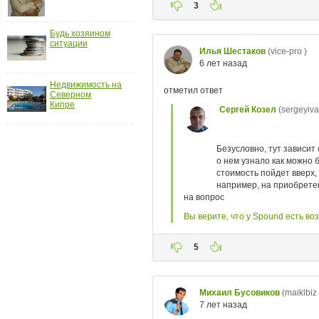
ройки
д
Будь хозяином
ситуации
Недвижимость на
Северном
Кипре