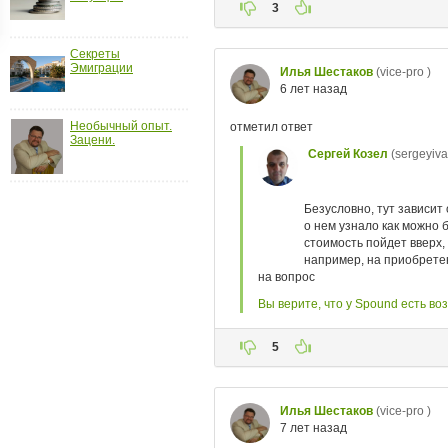
ройки
д
Секреты
Эмиграции
Необычный опыт.
Зацени.