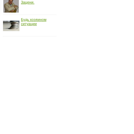
Зацени.
ройки
д
Будь хозяином
ситуации