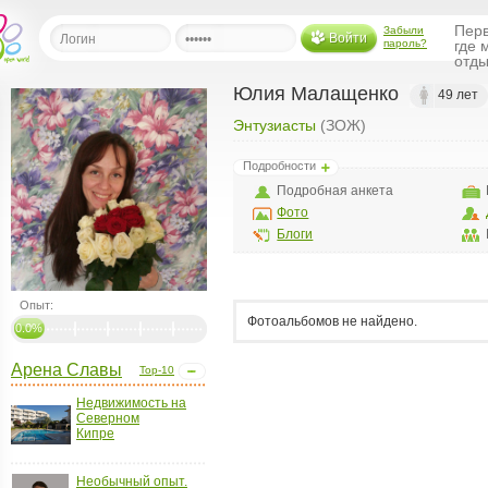
Перв
Забыли
Войти
пароль?
где 
отды
Юлия Малащенко
49 лет
Энтузиасты
(ЗОЖ)
льная
Подробности
ница
Подробная анкета
щения
Фото
ья
Блоги
ласить друзей
ая
Опыт:
я
Фотоальбомов не найдено.
0.0%
ты
Арена Славы
а
Top-10
а
Недвижимость на
Северном
Кипре
менты
ать рассылку
еренции
Необычный опыт.