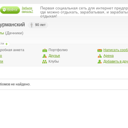
Первая социальная сеть для интернет предп
Забыли
Войти
пароль?
где можно отдыхать, зарабатывая, и зарабаты
отдыхая!
урманский
90 лет
ты
(Дачники)
сти
робная анкета
Портфолио
Написать соо
то
Друзья
Арена
ги
Клубы
Добавить в др
бомов не найдено.