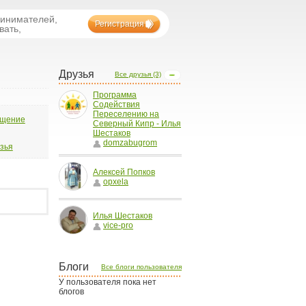
ринимателей,
Регистрация
вать,
Друзья
Все друзья (3)
Программа
Содействия
Переселению на
бщение
Северный Кипр - Илья
Шестаков
domzabugrom
узья
Алексей Попков
opxela
Илья Шестаков
vice-pro
Блоги
Все блоги пользователя
У пользователя пока нет
блогов