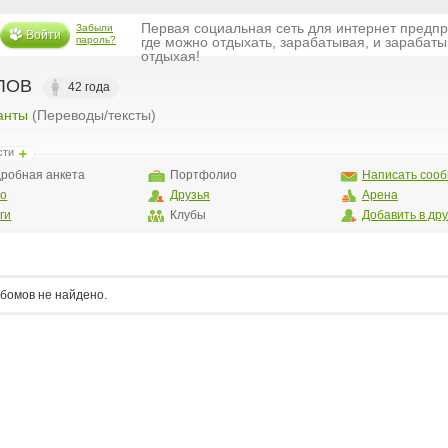
Первая социальная сеть для интернет предп
Забыли
Войти
пароль?
где можно отдыхать, зарабатывая, и зарабаты
отдыхая!
 ЛОВ
42 года
анты
(Переводы/тексты)
сти
робная анкета
Портфолио
Написать соо
то
Друзья
Арена
ги
Клубы
Добавить в др
бомов не найдено.