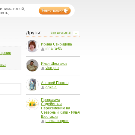
ринимателей,
Регистрация
вать,
Друзья
Все друзья (4)
Ирина Свиридова
irinaira-65
бщение
Илья Шестаков
узья
vice-pro
Алексей Попков
opxela
Программа
Содействия
Переселению на
Северный Кипр - Илья
Шестаков
domzabugrom