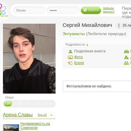
Перв
Забыли
Войти
пароль?
где 
отды
Сергей Михайлович
35 л
Энтузиасты
(Любители природы)
льная
Подробности
ница
Подробная анкета
щения
Фото
ья
Блоги
ласить друзей
ая
я
Фотоальбомов не найдено.
ты
Опыт:
а
0.0%
а
Арена Славы
Top-10
менты
ать рассылку
Недвижимость на
еренции
Северном