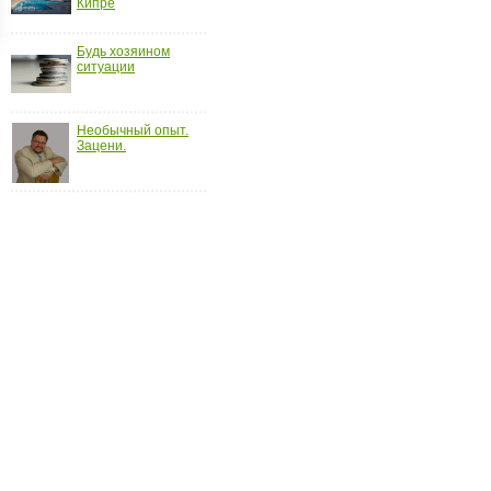
Кипре
ройки
д
Будь хозяином
ситуации
Необычный опыт.
Зацени.