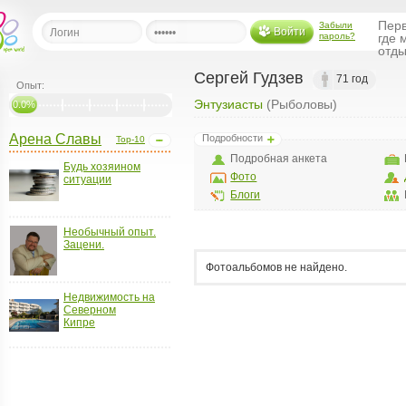
Перв
Забыли
Войти
пароль?
где 
отды
Cергей Гудзев
71 год
Опыт:
Энтузиасты
(Рыболовы)
льная
0.0%
Арена Славы
Подробности
Top-10
ница
Подробная анкета
Будь хозяином
щения
Фото
ситуации
ья
Блоги
ласить друзей
Необычный опыт.
Зацени.
ая
я
Фотоальбомов не найдено.
ты
Недвижимость на
а
Северном
Кипре
а
менты
ать рассылку
еренции