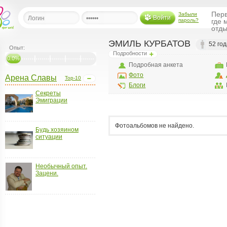
Перв
Забыли
Войти
пароль?
где 
отды
ЭМИЛЬ КУРБАТОВ
52 год
Опыт:
Подробности
льная
0.0%
Подробная анкета
Фото
Арена Славы
Top-10
ница
Блоги
Секреты
щения
Эмиграции
ья
ласить друзей
Фотоальбомов не найдено.
Будь хозяином
ситуации
ая
я
ты
Необычный опыт.
а
Зацени.
а
менты
ать рассылку
еренции