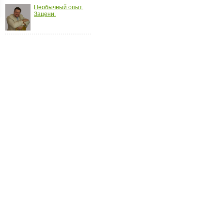
Необычный опыт.
ройки
Зацени.
д