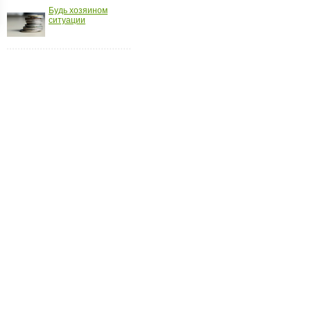
Будь хозяином
ройки
ситуации
д