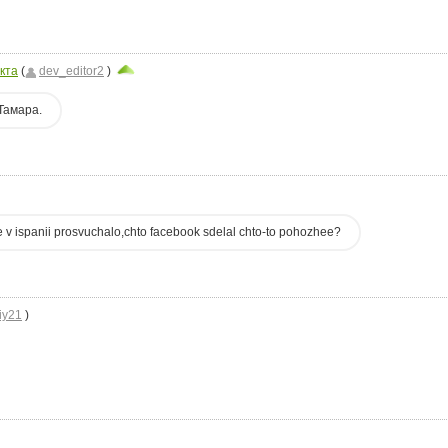
кта
(
dev_editor2
)
.
Тамара.
e v ispanii prosvuchalo,chto facebook sdelal chto-to pohozhee?
iy21
)