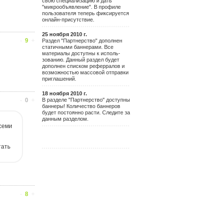
свою специализацию и дать
"микрообъявление". В профиле
пользователя теперь фиксируется
онлайн-присутствие.
25 ноября 2010 г.
-
9
+
Раздел "Партнерство" дополнен
статичными баннерами. Все
материалы доступны к исполь-
зованию. Данный раздел будет
дополнен списком реферралов и
возможностью массовой отправки
приглашений.
18 ноября 2010 г.
В разделе "Партнерство" доступны
-
0
+
баннеры! Количество баннеров
будет постоянно расти. Следите за
данным разделом.
семи
тать
-
8
+