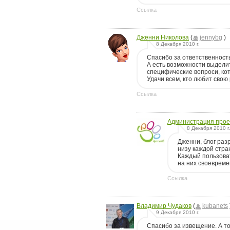
Ссылка
Дженни Николова
(
jennybg
)
8 Декабря 2010 г.
Спасибо за ответственност
А есть возможности выделит
специфические вопроси, кот
Удачи всем, кто любит свою
Ссылка
Администрация прое
8 Декабря 2010 г
Дженни, блог раз
низу каждой стра
Каждый пользоват
на них своевреме
Ссылка
Владимир Чудаков
(
kubanets
9 Декабря 2010 г.
Спасибо за извещение. А то