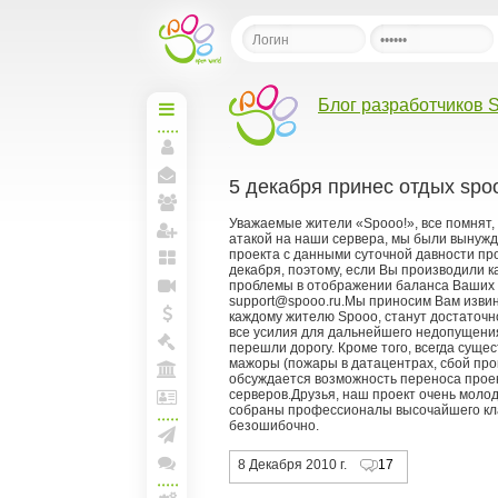
Блог разработчиков 
Начальная
Моя
страница
5 декабря принес отдых spo
Мои
сообщения
Мои
Уважаемые жители «Spooo!», все помнят, ка
друзья
атакой на наши сервера, мы были вынужд
Пригласить друзей
проекта с данными суточной давности пр
декабря, поэтому, если Вы производили к
Мои
проблемы в отображении баланса Ваших с
блоги
support@spooo.ru.Мы приносим Вам извин
Прямая
каждому жителю Spooo, станут достаточн
линия
Мои
все усилия для дальнейшего недопущени
перешли дорогу. Кроме того, всегда суще
спунты
Моя
мажоры (пожары в датацентрах, сбой про
Биржа
обсуждается возможность переноса прое
Моя
серверов.Друзья, наш проект очень молод
Арена
собраны профессионалы высочайшего клас
Лига
безошибочно.
и
документы
Создать рассылку
8 Декабря 2010 г.
17
Конференции