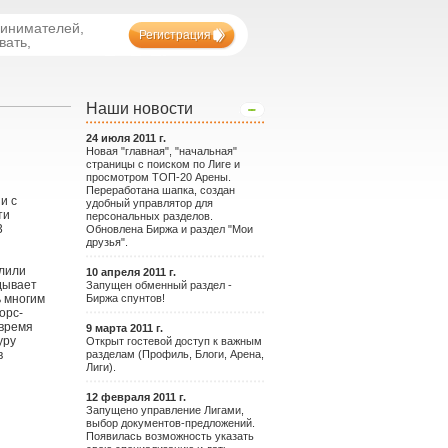
ринимателей,
Регистрация
вать,
Наши новости
24 июля 2011 г.
Новая "главная", "начальная"
страницы с поиском по Лиге и
просмотром ТОП-20 Арены.
Переработана шапка, создан
и с
удобный управлятор для
ти
персональных разделов.
3
Обновлена Биржа и раздел "Мои
друзья".
слили
10 апреля 2011 г.
дывает
Запущен обменный раздел -
Биржа спунтов!
ь многим
орс-
 время
9 марта 2011 г.
уру
Открыт гостевой доступ к важным
разделам (Профиль, Блоги, Арена,
в
Лиги).
12 февраля 2011 г.
Запущено управление Лигами,
выбор документов-предложений.
Появилась возможность указать