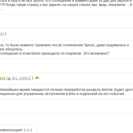
ться и орать во всё Spooo, что сообщения и комментарии за два дня украли и
!!! Когда такую страну у нас украли, на наших глазах, мы, ведь, пережили… А
де…
lus
)
но, то было немного тревожно после отключения Spooo, даже подумалось о
всё обошлось.
 сообщения в этом блоге приходили по подписке. Это возможно?
кта
(
dev_editor1
)
.
в ближайшее время ожидается полная переработка раздела блогов. Будет дос
ционал для управления, вступления в блог и подпиской на его события.
мпенсации!:-):-):-)