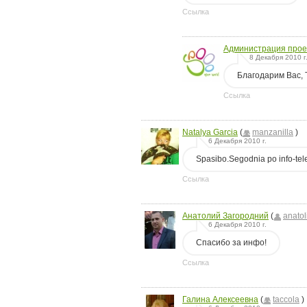
Ссылка
Администрация прое
8 Декабря 2010 г
Благодарим Вас, 
Ссылка
Natalya Garcia
(
manzanilla
)
6 Декабря 2010 г.
Spasibo.Segodnia po info-tel
Ссылка
Анатолий Загородний
(
anatol
6 Декабря 2010 г.
Спасибо за инфо!
Ссылка
Галина Алексеевна
(
taccola
)