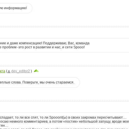
ую информацию!
ние и даже компенсацию! Поддерживаю, Вас, команда
проблем -это рост в развитии и нас, и сети Spooo!
кта
(
dev_editor2
)
.
еплые слова. Поверьте, мы очень стараемся.
 спадает, то ли все спят, то ли Spooont(ы) в своих закромах пересчитывают…
росаю немного комментариев, а потом «постик» небольшой запущу, вроде мое
етян…