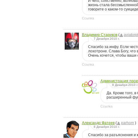
И чего, собственно, волнова
жизнь стала бессмысленной?
говорите о каком-то суици
Ссылка
Владимир Стариков
(
aviatorp
7 Декабря 2010 г.
Спасибо за инфу. Если чест
лохотроне. Слава Богу, что 
Очень хочется, чтобы ваши
Ссылка
Администрация прое
8 Декабря 2010 г
Да. Кроме того, 
расширенный функ
Ссылка
Александр Фатеев
(
parhom
)
8 Декабря 2010 г.
Спасибо за разъяснения и ко