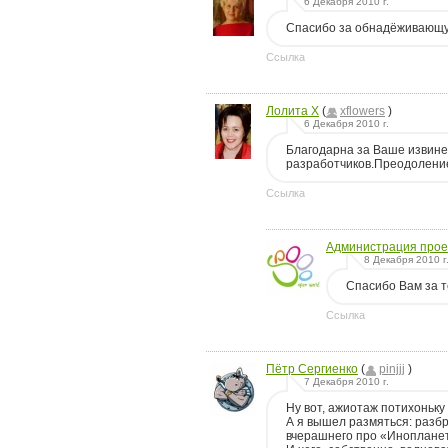
6 Декабря 2010 г.
Спасибо за обнадёживающ
Ссылка
Лолита Х
(
xflowers
)
6 Декабря 2010 г.
Благодарна за Ваше извине
разработчиков.Преодоление 
Ссылка
Администрация прое
8 Декабря 2010 г
Спасибо Вам за т
Ссылка
Пётр Сергиенко
(
pinjjj
)
7 Декабря 2010 г.
Ну вот, ажиотаж потихоньку
А я вышел размяться: разб
вчерашнего про «Иноплан