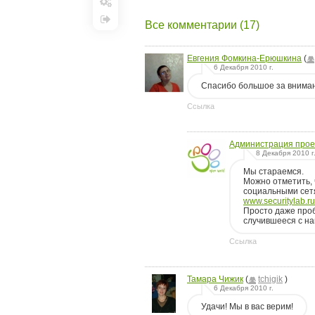
Настройки
Все комментарии (17)
Выход
Евгения Фомкина-Ерюшкина
(
6 Декабря 2010 г.
Спасибо большое за внимани
Ссылка
Администрация прое
8 Декабря 2010 г
Мы стараемся.
Можно отметить, 
социальными сет
www.securitylab.r
Просто даже проб
случившееся с на
Ссылка
Тамара Чижик
(
tchigik
)
6 Декабря 2010 г.
Удачи! Мы в вас верим!