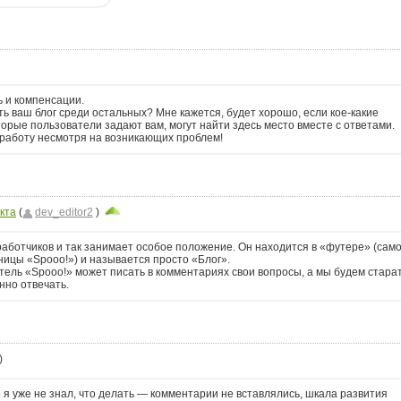
ь и компенсации.
ь ваш блог среди остальных? Мне кажется, будет хорошо, если кое-какие
орые пользователи задают вам, могут найти здесь место вместе с ответами.
 работу несмотря на возникающих проблем!
кта
(
dev_editor2
)
.
работчиков и так занимает особое положение. Он находится в «футере» (сам
ницы «Spooo!») и называется просто «Блог».
ель «Spooo!» может писать в комментариях свои вопросы, а мы будем стара
нно отвечать.
)
 я уже не знал, что делать — комментарии не вставлялись, шкала развития