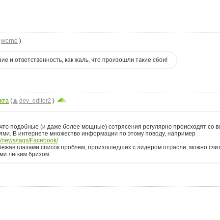
werno
)
е и ответственность, как жаль, что произошли такие сбои!
кта
(
dev_editor2
)
.
что подобные (и даже более мощные) сотрясения регулярно происходят со в
ями. В интернете множество информации по этому поводу, например
u/news/tags/Facebook/
ежав глазами список проблем, произошедших с лидером отрасли, можно счи
ми легким бризом.