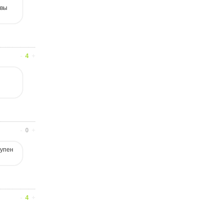
 вы
-
4
+
-
0
+
тупен
-
4
+