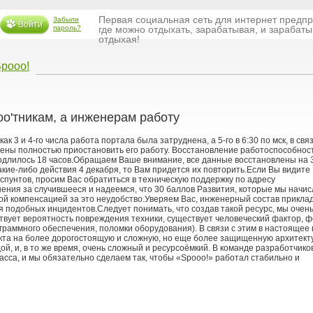
Первая социальная сеть для интернет предп
Забыли
Войти
пароль?
где можно отдыхать, зарабатывая, и зарабаты
отдыхая!
Spooo!
oo'тникам, а инженерам работу
к 3 и 4-го числа работа портала была затруднена, а 5-го в 6:30 по мск, в связ
ены полностью приостановить его работу. Восстановление работоспособнос
одлилось 18 часов.Обращаем Ваше внимание, все данные восстановлены на 
акие-либо действия 4 декабря, то Вам придется их повторить.Если Вы видите
пунтов, просим Вас обратиться в техническую поддержку по адресу
ения за случившееся и надеемся, что 30 баллов Развития, которые мы начи
ой компенсацией за это неудобство.Уверяем Вас, инженерный состав прикла
я подобных инцидентов.
Следует понимать, что создав такой ресурс, мы очен
ствует вероятность повреждения техники, существует человеческий фактор, ф
граммного обеспечения, поломки оборудования). В связи с этим в настоящее
кта на более дорогостоящую и сложную, но еще более защищенную архитект
ой, и, в то же время, очень сложный и ресурсоёмкий. В команде разработчико
са, и мы обязательно сделаем так, чтобы «Spooo!» работал стабильно и