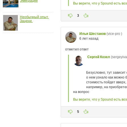
Эмиграции
ройки
д
Необычный опыт.
Зацени.