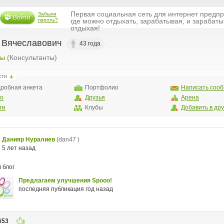
Первая социальная сеть для интернет предп
Забыли
Войти
пароль?
где можно отдыхать, зарабатывая, и зарабаты
отдыхая!
 Вячеславович
43 года
ры
(Консультанты)
сти
робная анкета
Портфолио
Написать соо
то
Друзья
Арена
ги
Клубы
Добавить в др