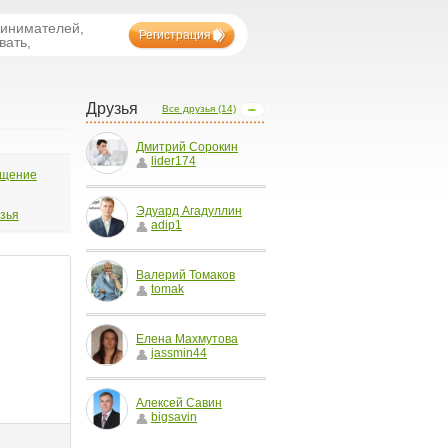
ринимателей,
Регистрация
вать,
Друзья
Все друзья (14)
Дмитрий Copoкин
lider174
бщение
Эдуард Агадуллин
узья
adip1
Валерий Томаков
tomak
Елена Махмутова
jassmin44
Алексей Савин
bigsavin