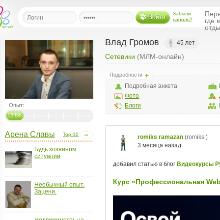
Перв
Забыли
Войти
пароль?
где 
отды
Влад Громов
45 лет
Сетевики
(МЛМ-онлайн)
льная
Подробности
ница
Подробная анкета
щения
Фото
ья
Опыт:
Блоги
ласить друзей
12.5%
Арена Славы
ая
Top-10
я
Будь хозяином
ты
ситуации
а
а
Необычный опыт.
Зацени.
менты
ать рассылку
еренции
Недвижимость на