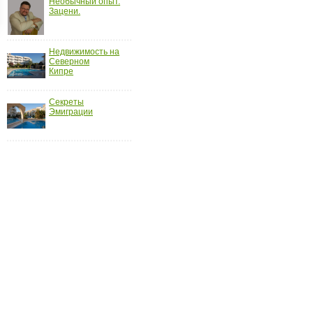
Необычный опыт.
Зацени.
ройки
д
Недвижимость на
Северном
Кипре
Секреты
Эмиграции