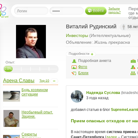
Перв
Забыли
Войти
пароль?
где 
отды
Виталий Рудинский
58 ле
Инвесторы
(Интеллектуальные)
льная
Объявление:
Жизнь прекрасна
ница
Подробности
щения
Подробная анкета
Опыт:
ья
Фото
ласить друзей
0.0%
Блоги
Арена Славы
Top-10
ая
я
Будь хозяином
ситуации
ты
а
а
Необычный опыт.
Зацени.
менты
ать рассылку
еренции
Секреты