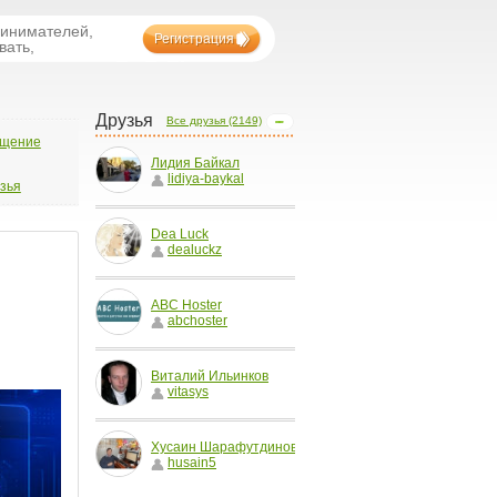
ринимателей,
Регистрация
вать,
Друзья
Все друзья (2149)
бщение
Лидия Байкал
lidiya-baykal
узья
Dea Luck
dealuckz
ABC Hoster
abchoster
Виталий Ильинков
vitasys
Хусаин Шарафутдинов
husain5