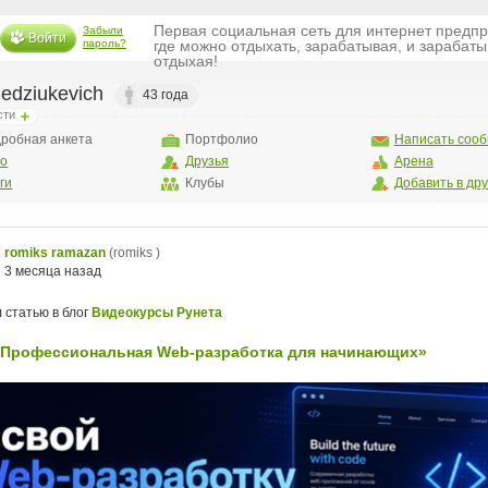
Первая социальная сеть для интернет предп
Забыли
Войти
пароль?
где можно отдыхать, зарабатывая, и зарабаты
отдыхая!
Sedziukevich
43 года
сти
робная анкета
Портфолио
Написать соо
то
Друзья
Арена
ги
Клубы
Добавить в др