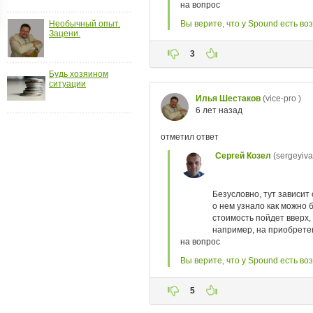
ройки
Необычный опыт.
д
Зацени.
Будь хозяином
ситуации