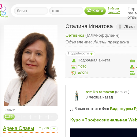
Перв
Забыли
Войти
пароль?
где 
отды
Сталина Игнатова
76 лет
Сетевики
(МЛМ-оффлайн)
льная
Объявление:
Жизнь прекрасна
ница
Подробности
щения
Подробная анкета
ья
Фото
ласить друзей
Блоги
ая
я
ты
а
Опыт:
а
11.8%
менты
ать рассылку
Арена Славы
Top-10
еренции