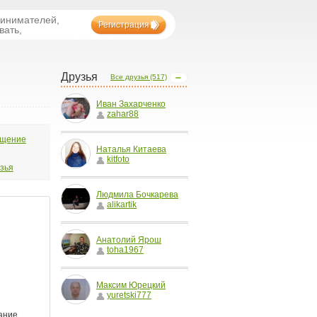
ринимателей,
Регистрация
вать,
Друзья
Все друзья (517)
Иван Захарченко
zahar88
бщение
Наталья Китаева
kitfoto
узья
Людмила Бочкарева
alikartik
Анатолий Ярош
toha1967
Максим Юрецкий
yuretski777