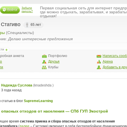
Первая социальная сеть для интернет предп
Забыли
Войти
пароль?
где можно отдыхать, зарабатывая, и зарабаты
отдыхая!
 Стативо
65 лет
ры
(Специалисты)
ние:
Делаю интересные предложения
сти
робная анкета
Портфолио
Написать соо
то
Друзья
Арена
ги
Клубы
Добавить в др