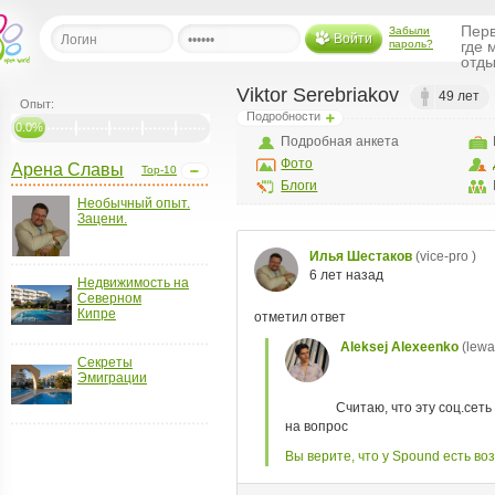
Перв
Забыли
Войти
пароль?
где 
отды
Viktor Serebriakov
49 лет
Опыт:
Подробности
льная
0.0%
Подробная анкета
Фото
Арена Славы
Top-10
ница
Блоги
Необычный опыт.
щения
Зацени.
ья
ласить друзей
Недвижимость на
Северном
ая
Кипре
я
ты
Секреты
а
Эмиграции
а
менты
ать рассылку
еренции