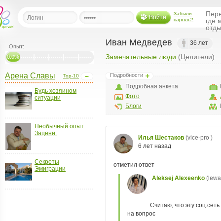
Перв
Забыли
Войти
пароль?
где 
отды
Иван Медведев
36 лет
Опыт:
Замечательные люди
(Целители)
льная
0.0%
Арена Славы
Подробности
Top-10
ница
Подробная анкета
Будь хозяином
щения
Фото
ситуации
ья
Блоги
ласить друзей
Необычный опыт.
Зацени.
ая
я
ты
Секреты
а
Эмиграции
а
менты
ать рассылку
еренции