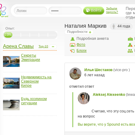
Перв
Забыли
Войти
пароль?
где 
отды
Наталия Маркив
44 года
Опыт:
Подробности
льная
0.0%
Подробная анкета
Фото
Арена Славы
Top-10
ница
Блоги
Секреты
щения
Эмиграции
ья
ласить друзей
Недвижимость на
Северном
ая
Кипре
я
ты
Будь хозяином
а
ситуации
а
менты
ать рассылку
еренции