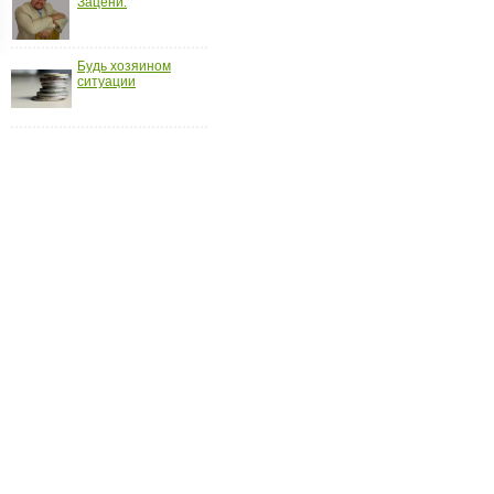
Зацени.
ройки
д
Будь хозяином
ситуации