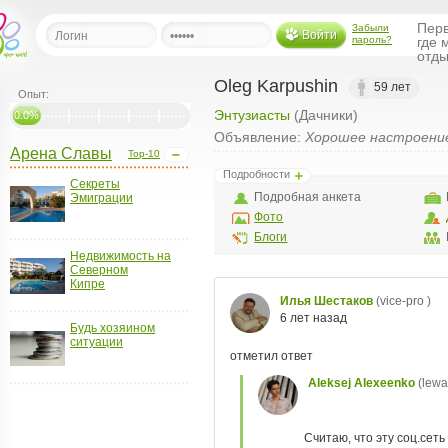
Перв
Забыли
Войти
пароль?
где 
отды
Oleg Karpushin
59 лет
Опыт:
Энтузиасты
(Дачники)
льная
0.0%
Объявление:
Хорошее настроени
Арена Славы
Top-10
ница
Подробности
Секреты
щения
Подробная анкета
Эмиграции
ья
Фото
ласить друзей
Блоги
Недвижимость на
Северном
ая
Кипре
я
ты
Будь хозяином
а
ситуации
а
менты
ать рассылку
еренции