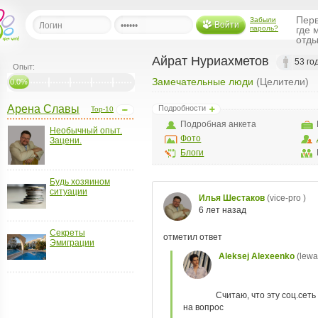
Перв
Забыли
Войти
пароль?
где 
отды
Айрат Нуриахметов
53 го
Опыт:
Замечательные люди
(Целители)
льная
0.0%
Арена Славы
Подробности
Top-10
ница
Подробная анкета
Необычный опыт.
щения
Фото
Зацени.
ья
Блоги
ласить друзей
Будь хозяином
ситуации
ая
я
ты
Секреты
а
Эмиграции
а
менты
ать рассылку
еренции