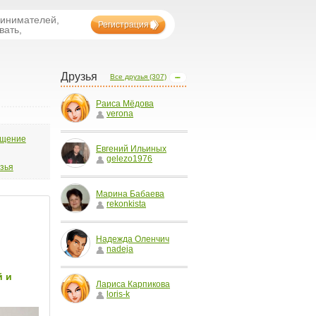
ринимателей,
Регистрация
вать,
Друзья
Все друзья (307)
Раиса Мёдова
verona
бщение
Евгений Ильиных
gelezo1976
узья
Марина Бабаева
rekonkista
Надежда Оленчич
nadeja
Лариса Карпикова
loris-k