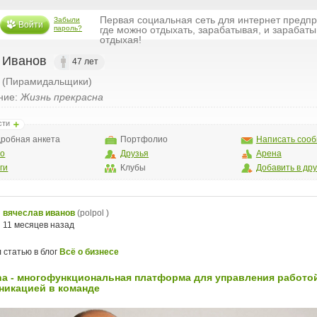
Первая социальная сеть для интернет предп
Забыли
Войти
пароль?
где можно отдыхать, зарабатывая, и зарабаты
отдыхая!
 Иванов
47 лет
(Пирамидальщики)
ние:
Жизнь прекрасна
сти
робная анкета
Портфолио
Написать соо
то
Друзья
Арена
ги
Клубы
Добавить в др