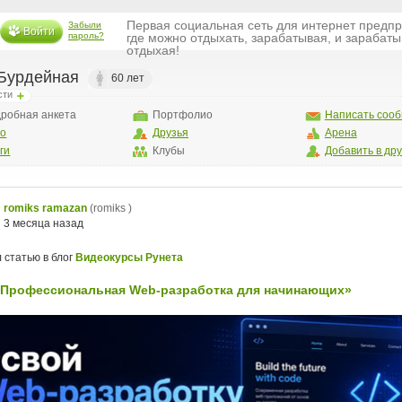
Первая социальная сеть для интернет предп
Забыли
Войти
пароль?
где можно отдыхать, зарабатывая, и зарабаты
отдыхая!
Бурдейная
60 лет
сти
робная анкета
Портфолио
Написать соо
то
Друзья
Арена
ги
Клубы
Добавить в др