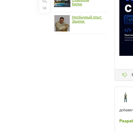
Северном
Кипре
Настройки
Выход
Необычный опыт.
Зацени.