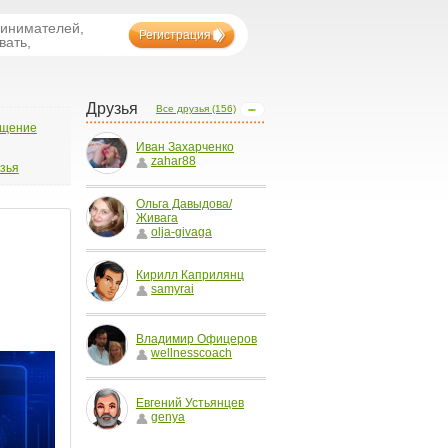
ринимателей,
Регистрация
вать,
Друзья
Все друзья (156)
бщение
Иван Захарченко
zahar88
узья
Ольга Давыдова/
Живага
olja-givaga
Кирилл Каприлянц
samyrai
Владимир Офицеров
wellnesscoach
Евгений Устьянцев
genya