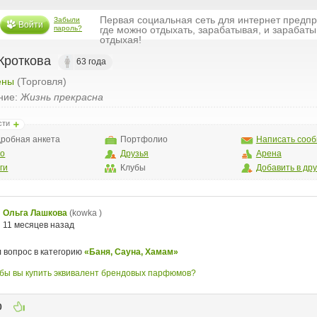
Первая социальная сеть для интернет предп
Забыли
Войти
пароль?
где можно отдыхать, зарабатывая, и зарабаты
отдыхая!
Кроткова
63 года
ены
(Торговля)
ние:
Жизнь прекрасна
сти
робная анкета
Портфолио
Написать соо
то
Друзья
Арена
ги
Клубы
Добавить в др