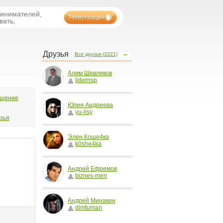
ринимателей,
Регистрация
вать,
Друзья
Все друзья (3221)
Алим Шевляков
lidernsp
бщение
Юлия Андреева
yu-lisy
узья
Элен Коше4ка
k0she4ka
Андрей Ефремов
biznes-men
Андрей Минакин
dimtuman