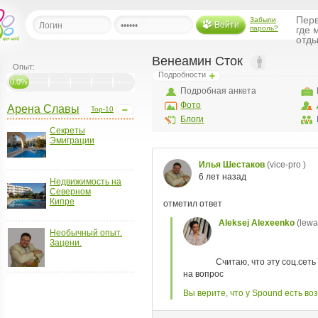
Перв
Забыли
Войти
пароль?
где 
отды
Венеамин Сток
Опыт:
Подробности
льная
0.0%
Подробная анкета
Фото
Арена Славы
Top-10
ница
Блоги
Секреты
щения
Эмиграции
ья
ласить друзей
Недвижимость на
Северном
ая
Кипре
я
ты
Необычный опыт.
а
Зацени.
а
менты
ать рассылку
еренции