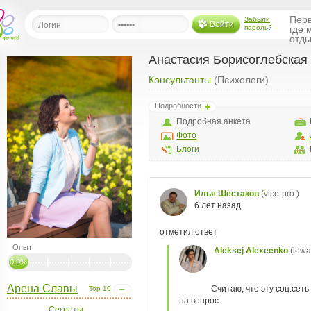
Перв
Забыли
Войти
пароль?
где 
отды
Анастасия Борисоглебская
Консультанты
(Психологи)
льная
Подробности
ница
Подробная анкета
щения
Фото
ья
Блоги
ласить друзей
ая
я
ты
а
Опыт:
а
0.0%
менты
ать рассылку
Арена Славы
Top-10
еренции
Секреты