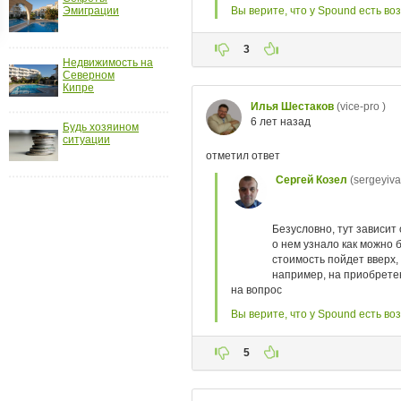
Эмиграции
ройки
д
Недвижимость на
Северном
Кипре
Будь хозяином
ситуации