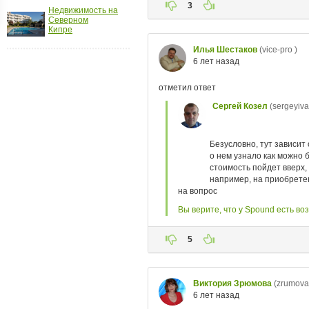
Недвижимость на
ройки
Северном
Кипре
д