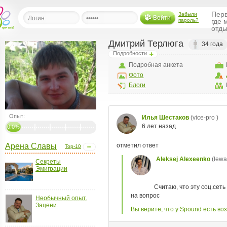
Перв
Забыли
Войти
пароль?
где 
отды
Дмитрий Терлюга
34 года
Подробности
льная
Подробная анкета
Фото
ница
Блоги
щения
ья
ласить друзей
Опыт:
0.0%
ая
Арена Славы
я
Top-10
ты
Секреты
Эмиграции
а
а
Необычный опыт.
менты
Зацени.
ать рассылку
еренции