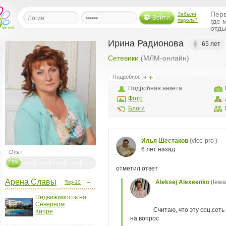
Перв
Забыли
Войти
пароль?
где 
отды
Ирина Радионова
65 лет
Сетевики
(МЛМ-онлайн)
льная
Подробности
ница
Подробная анкета
щения
Фото
ья
Блоги
ласить друзей
ая
я
Опыт:
ты
2.5%
а
Арена Славы
Top-10
а
Недвижимость на
менты
Северном
ать рассылку
Кипре
еренции