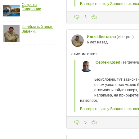
Секреты
ройки
Эмиграции
д
Необычный опыт.
Зацени.