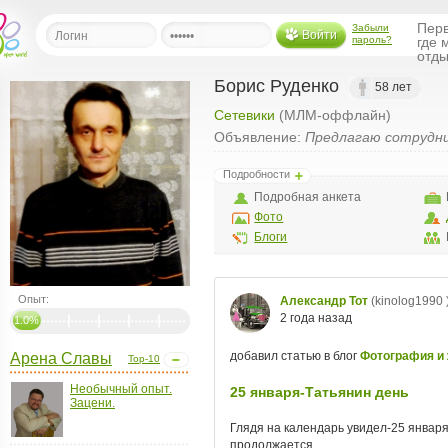
Перв
Забыли
Войти
пароль?
где 
отды
Борис Руденко
58 лет
Сетевики
(МЛМ-оффлайн)
льная
Объявление:
Предлагаю сотрудн
ница
Подробности
щения
Подробная анкета
ья
Фото
ласить друзей
Блоги
ая
я
Опыт:
ты
1.0%
а
Арена Славы
Top-10
а
Необычный опыт.
Зацени.
менты
ать рассылку
еренции