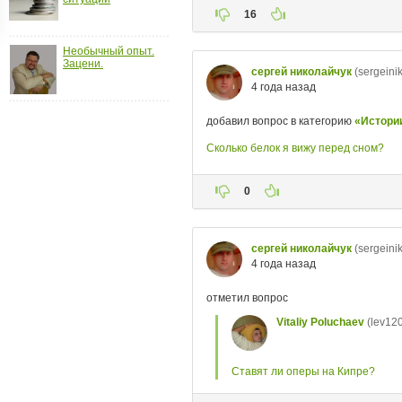
ройки
д
Необычный опыт.
Зацени.