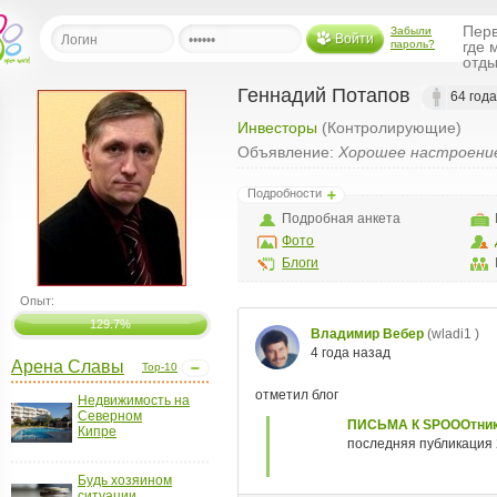
Перв
Забыли
Войти
пароль?
где 
отды
Геннадий Потапов
64 года
Инвесторы
(Контролирующие)
льная
Объявление:
Хорошее настроени
ница
Подробности
щения
Подробная анкета
ья
Фото
ласить друзей
Блоги
Опыт:
ая
я
129.7%
ты
Арена Славы
Top-10
а
Недвижимость на
а
Северном
Кипре
менты
ать рассылку
еренции
Будь хозяином
ситуации