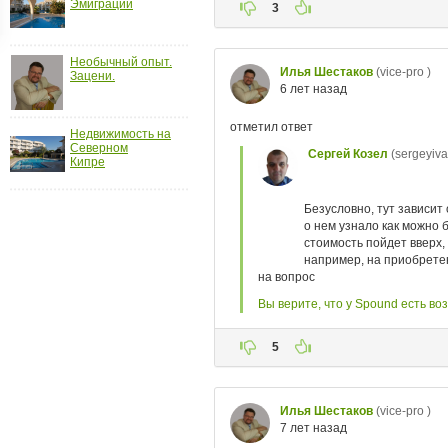
Эмиграции
ройки
д
Необычный опыт.
Зацени.
Недвижимость на
Северном
Кипре