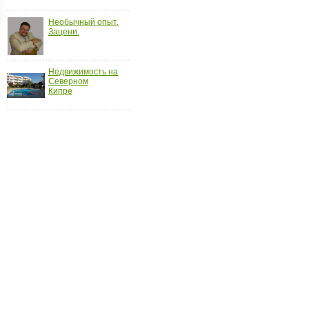
ройки
Необычный опыт.
д
Зацени.
Недвижимость на
Северном
Кипре