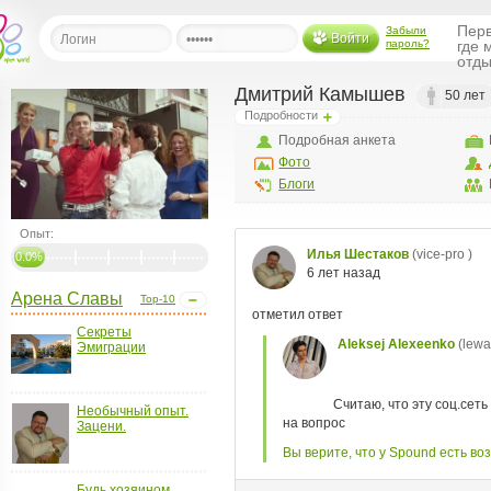
Перв
Забыли
Войти
пароль?
где 
отды
Дмитрий Камышев
50 лет
Подробности
льная
Подробная анкета
Фото
ница
Блоги
щения
Опыт:
ья
ласить друзей
0.0%
Арена Славы
Top-10
ая
я
Секреты
ты
Эмиграции
а
а
Необычный опыт.
Зацени.
менты
ать рассылку
еренции
Будь хозяином