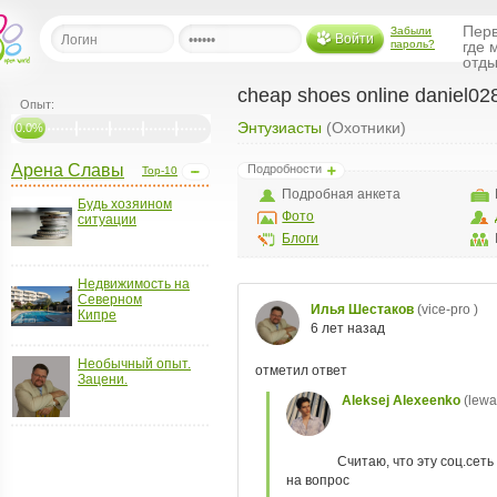
Перв
Забыли
Войти
пароль?
где 
отды
cheap shoes online daniel02
Опыт:
Энтузиасты
(Охотники)
льная
0.0%
Арена Славы
Подробности
Top-10
ница
Подробная анкета
Будь хозяином
щения
Фото
ситуации
ья
Блоги
ласить друзей
Недвижимость на
Северном
ая
Кипре
я
ты
Необычный опыт.
а
Зацени.
а
менты
ать рассылку
еренции