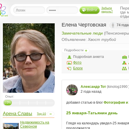
Перв
Забыли
Войти
пароль?
где 
отды
Елена Чертовская
74 года
Замечательные люди
(Пенсионеры
льная
Объявление:
Хвост трубой
ница
Подробности
щения
Подробная анкета
ья
Фото
ласить друзей
Блоги
ая
я
ты
Опыт:
а
0.0%
а
Арена Славы
Top-10
менты
ать рассылку
Недвижимость на
еренции
Северном