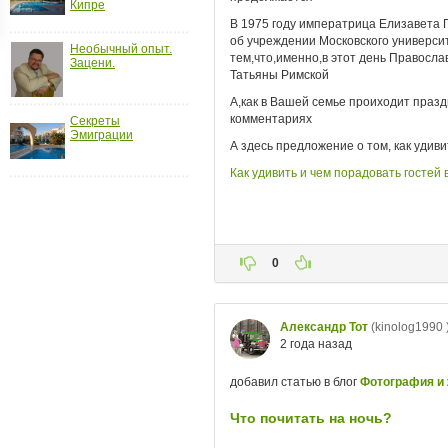
Кипре
ройки
д
Необычный опыт.
Зацени.
Секреты
Эмиграции