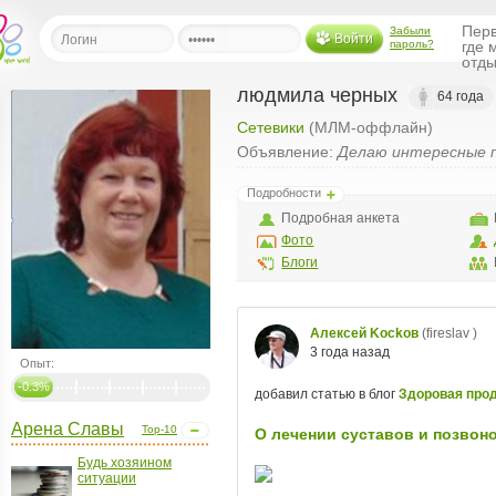
Перв
Забыли
Войти
пароль?
где 
отды
людмила черных
64 года
Сетевики
(МЛМ-оффлайн)
льная
Объявление:
Делаю интересные 
ница
Подробности
щения
Подробная анкета
ья
Фото
ласить друзей
Блоги
ая
я
ты
Опыт:
а
-0.3%
а
Арена Славы
Top-10
менты
ать рассылку
Будь хозяином
ситуации
еренции