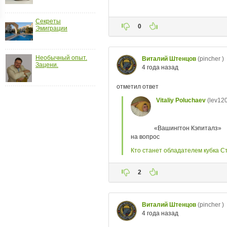
ройки
Секреты
д
Эмиграции
Необычный опыт.
Зацени.