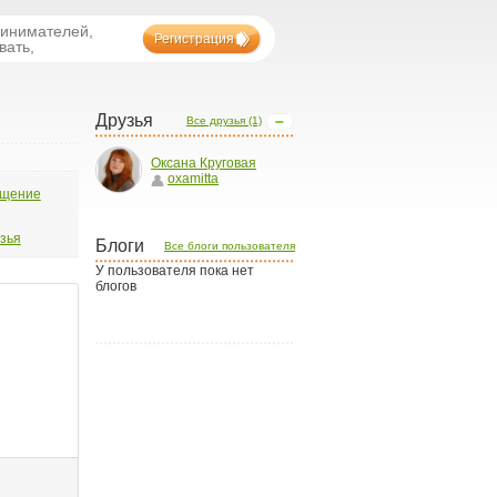
ринимателей,
Регистрация
вать,
Друзья
Все друзья (1)
Оксана Круговая
oxamitta
бщение
узья
Блоги
Все блоги пользователя
У пользователя пока нет
блогов