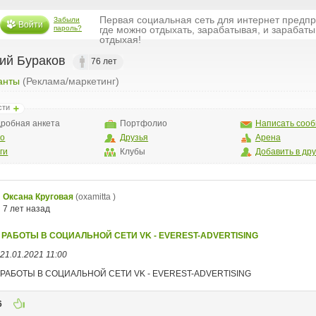
Первая социальная сеть для интернет предп
Забыли
Войти
пароль?
где можно отдыхать, зарабатывая, и зарабаты
отдыхая!
ий Бураков
76 лет
анты
(Реклама/маркетинг)
сти
робная анкета
Портфолио
Написать соо
то
Друзья
Арена
ги
Клубы
Добавить в др