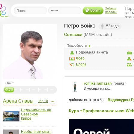
Перв
Забыли
Войти
пароль?
где 
отды
Петро Бойко
52 года
Сетевики
(МЛМ-онлайн)
льная
Подробности
ница
Подробная анкета
щения
Фото
ья
Блоги
ласить друзей
ая
Опыт:
я
-0.3%
ты
Арена Славы
Top-10
а
а
Недвижимость на
Северном
Кипре
менты
ать рассылку
еренции
Необычный опыт.