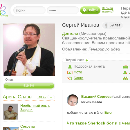
Перв
Забыли
Войти
пароль?
где 
отды
Сергей Иванов
59 лет
Деятели
(Миссионеры)
льная
Священнослужитель православной 
благословение Вашим проектам http
ница
Объявление:
Генерирую идеи
щения
Подробности
ья
ласить друзей
Подробная анкета
Фото
Блоги
ая
Опыт:
я
519.5%
ты
Арена Славы
Top-10
а
а
Необычный опыт.
Зацени.
менты
ать рассылку
еренции
Секреты