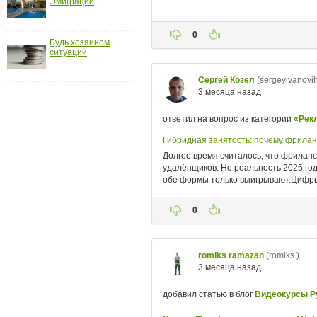
Эмиграции
ройки
д
Будь хозяином
ситуации