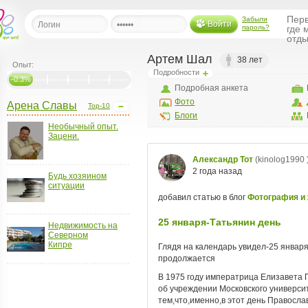
Перв
Забыли
Войти
пароль?
где 
отды
Артем Шал
38 лет
Опыт:
Подробности
льная
-0.3%
Подробная анкета
Фото
Арена Славы
Top-10
ница
Блоги
Необычный опыт.
щения
Зацени.
ья
ласить друзей
Будь хозяином
ситуации
ая
я
ты
Недвижимость на
а
Северном
Кипре
а
менты
ать рассылку
еренции